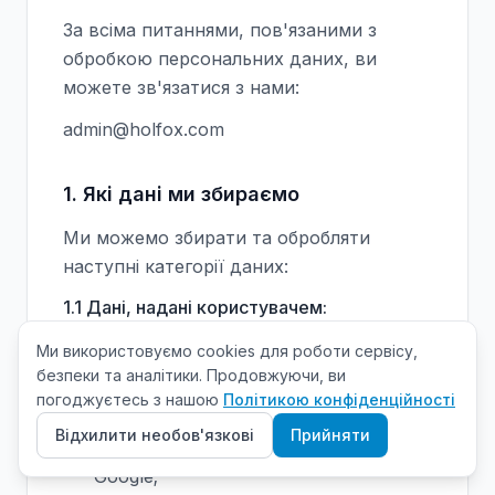
За всіма питаннями, пов'язаними з
обробкою персональних даних, ви
можете зв'язатися з нами:
admin@holfox.com
1. Які дані ми збираємо
Ми можемо збирати та обробляти
наступні категорії даних:
1.1 Дані, надані користувачем:
адреса електронної пошти;
Ми використовуємо cookies для роботи сервісу,
безпеки та аналітики. Продовжуючи, ви
ім'я та інформація профілю, надана
погоджуєтесь з нашою
Політикою конфіденційності
через автентифікацію Google;
Відхилити необов'язкові
Прийняти
ідентифікатор облікового запису
Google;